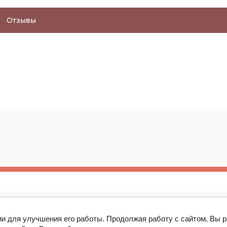
Отзывы
443087, г. Самара, Московское шоссе 177А
ии для улучшения его работы. Продолжая работу с сайтом, Вы 