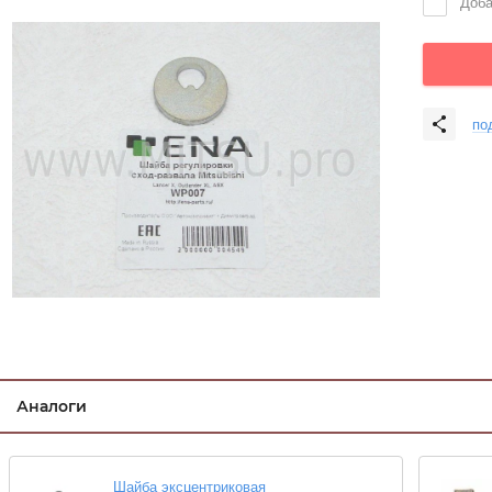
Доба
по
Аналоги
Шайба эксцентриковая