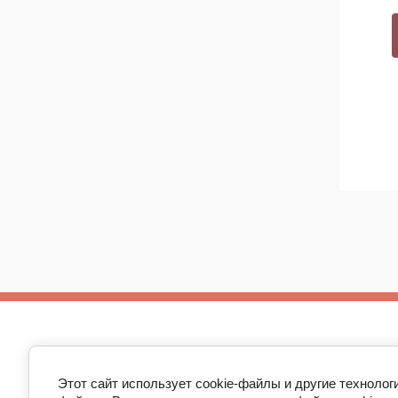
Copyright © 2013-2023 ИП Тюкилин Е.С.
ИНН 631907322367
Этот сайт использует cookie-файлы и другие технолог