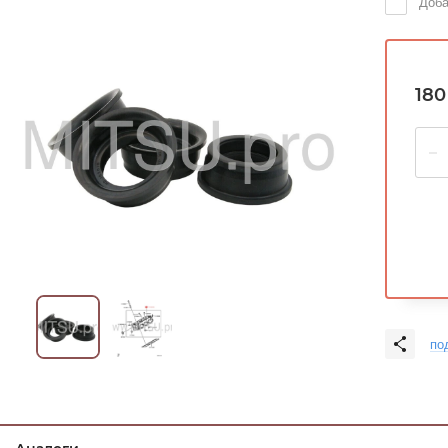
Доба
180
по