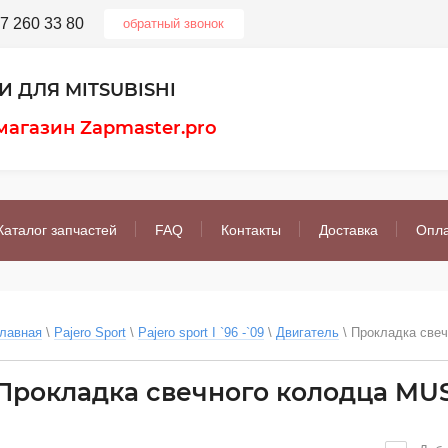
7 260 33 80
обратный звонок
 ДЛЯ MITSUBISHI
магазин Zapmaster.pro
Каталог запчастей
FAQ
Контакты
Доставка
Опл
лавная
 \ 
Pajero Sport
 \ 
Pajero sport I `96 -`09
 \ 
Двигатель
 \ 
Прокладка свеч
Прокладка свечного колодца MU