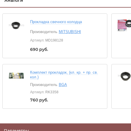
Аналоги
Прокладка свечного колодца
Производитель
MITSUBISHI
Артикул:
MD198128
690
руб.
Комплект прокладок, (кл. кр. + пр. св.
кол.)
Производитель
BGA
Артикул:
RK3358
760
руб.
Параметры